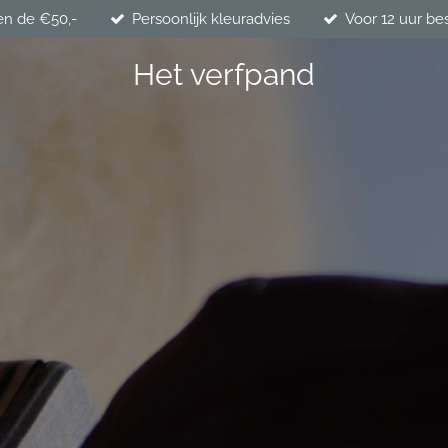
en de €50,-
Persoonlijk kleuradvies
Voor 12 uur be
Het verfpand