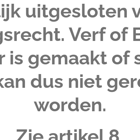
ijk uitgesloten 
srecht. Verf of
r is gemaakt of 
 kan dus niet ge
worden.
Zie artikel 8