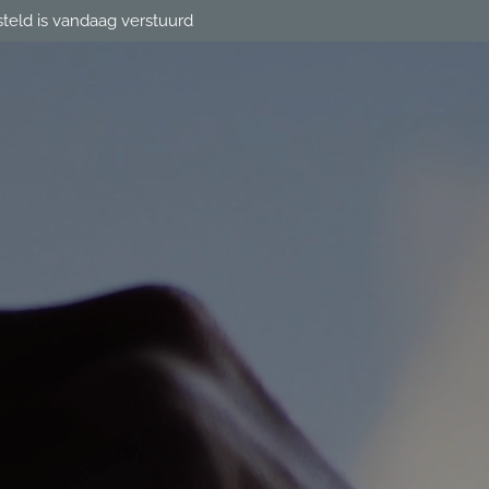
steld is vandaag verstuurd