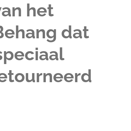
van het
 Behang dat
speciaal
retourneerd