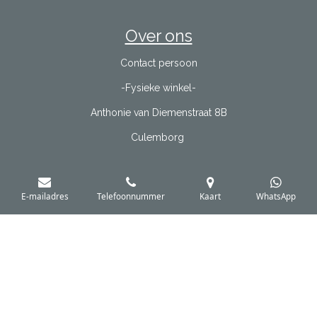
Over ons
Contact persoon
-Fysieke winkel-
Anthonie van Diemenstraat 8B
Culemborg
E-mailadres
Telefoonnummer
Kaart
WhatsApp
Informatie
KVK nr. : 80129943
BTW nr. : NL003401107B12
Bank nr. : NL63 INGB 0007 7034 99
Algemenevoorwaarden