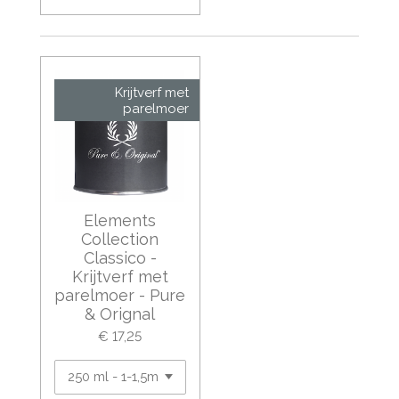
Krijtverf met
parelmoer
Elements
Collection
Classico -
Krijtverf met
parelmoer - Pure
& Orignal
€ 17,25