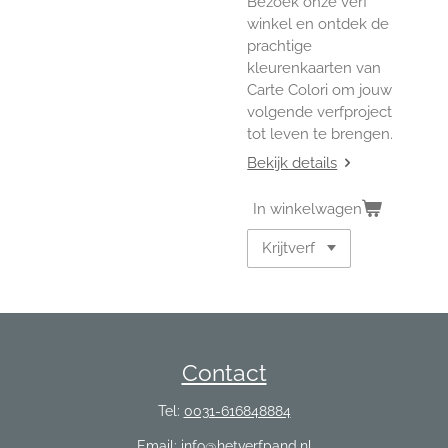
Bezoek onze verf
winkel en ontdek de
prachtige
kleurenkaarten van
Carte Colori om jouw
volgende verfproject
tot leven te brengen.
Bekijk details
In winkelwagen
Contact
Tel:
0031-616848884
Email:
info@hetverfpand.nl