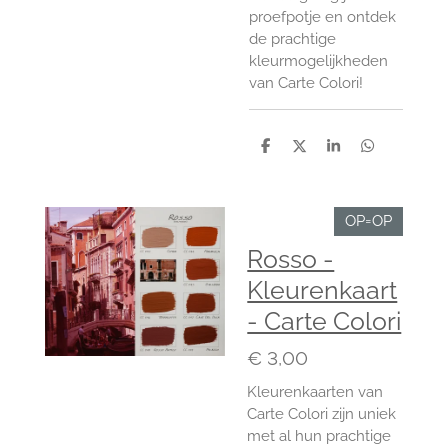
proefpotje en ontdek
de prachtige
kleurmogelijkheden
van Carte Colori!
D
D
S
D
e
e
h
e
l
e
a
l
e
l
r
e
n
e
n
OP=OP
Rosso -
Kleurenkaart
- Carte Colori
€ 3,00
Kleurenkaarten van
Carte Colori zijn uniek
met al hun prachtige