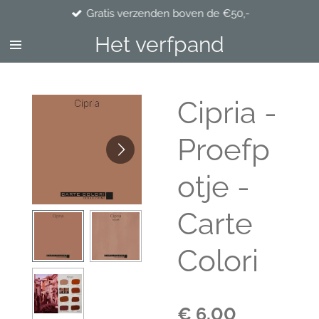
Gratis verzenden boven de €50,-
Ga
direct
Het verfpand
naar
de
hoofdinhoud
Cipria -
Proefp
otje -
Carte
Colori
€ 6,00