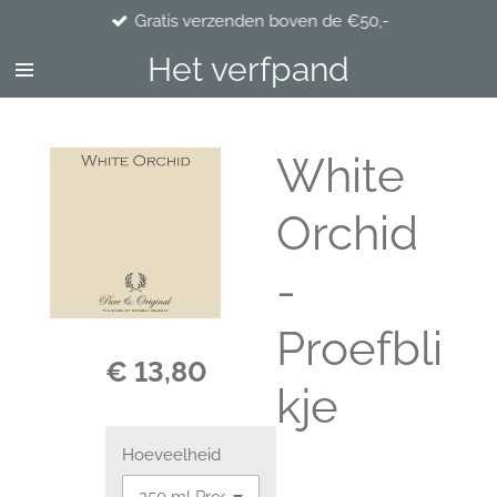
Gratis verzenden boven de €50,-
Ga
direct
Het verfpand
naar
de
hoofdinhoud
White
Orchid
-
Proefbli
€ 13,80
kje
Hoeveelheid