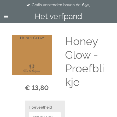
Gratis verzenden boven de €50,-
Ga
direct
Het verfpand
naar
de
hoofdinhoud
Honey
Glow -
Proefbli
kje
€ 13,80
Hoeveelheid