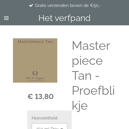
Gratis verzenden boven de €50,-
Ga
direct
Het verfpand
naar
de
hoofdinhoud
Master
piece
Tan -
Proefbli
€ 13,80
kje
Hoeveelheid