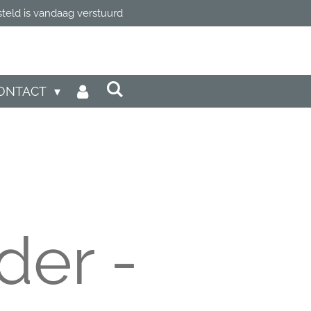
steld is vandaag verstuurd
ONTACT
er -