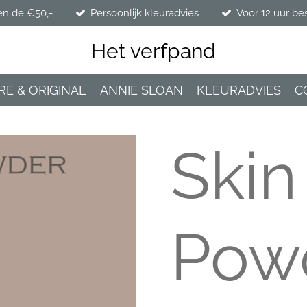
en de €50,-
Persoonlijk kleuradvies
Voor 12 uur be
Het verfpand
RE & ORIGINAL
ANNIE SLOAN
KLEURADVIES
C
Skin
Powd