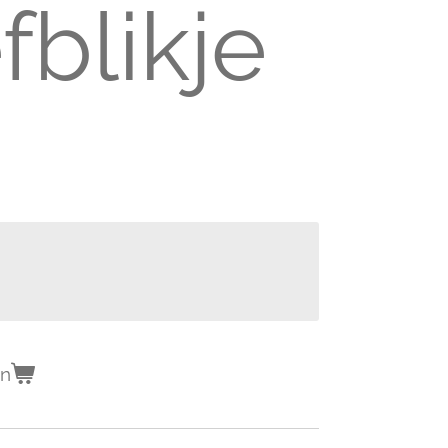
fblikje
en