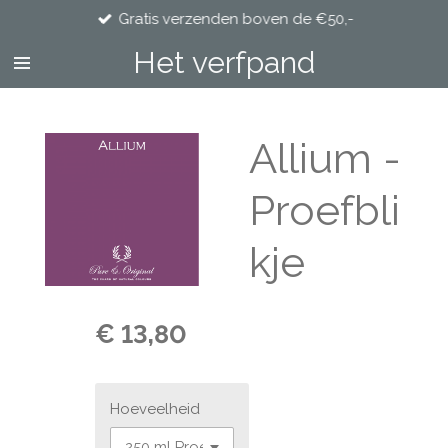
Gratis verzenden boven de €50,-
Ga
direct
Het verfpand
naar
de
hoofdinhoud
Allium -
Proefbli
kje
€ 13,80
Hoeveelheid