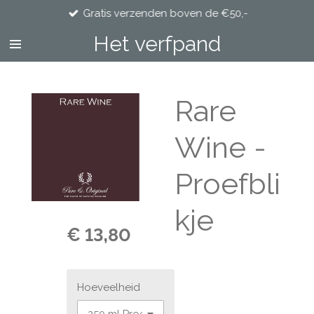
Gratis verzenden boven de €50,-
Ga
direct
Het verfpand
naar
de
hoofdinhoud
Rare
Wine -
Proefbli
kje
€ 13,80
Hoeveelheid