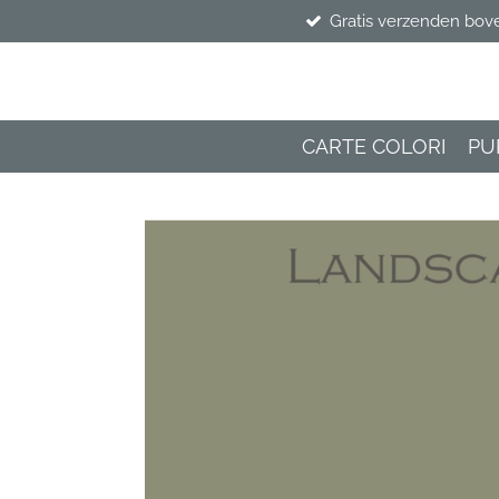
Gratis verzenden bov
Ga
direct
naar
de
hoofdinhoud
CARTE COLORI
PU