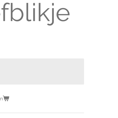
fblikje
en