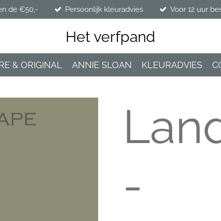
en de €50,-
Persoonlijk kleuradvies
Voor 12 uur be
Het verfpand
RE & ORIGINAL
ANNIE SLOAN
KLEURADVIES
C
Lan
-