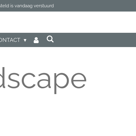
steld is vandaag verstuurd
ONTACT
dscape