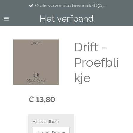
Gratis verzenden boven de €50,-
Ga
direct
Het verfpand
naar
de
hoofdinhoud
Drift -
Proefbli
kje
€ 13,80
Hoeveelheid