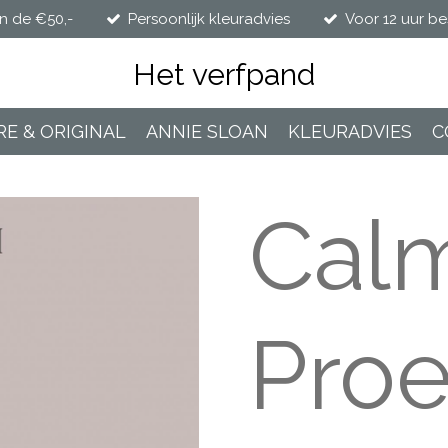
n de €50,-
Persoonlijk kleuradvies
Voor 12 uur be
Het verfpand
RE & ORIGINAL
ANNIE SLOAN
KLEURADVIES
C
Calm
Proe