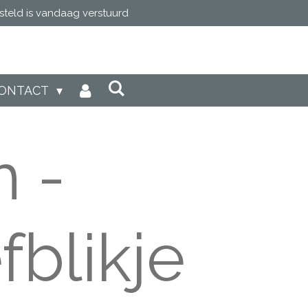
steld is vandaag verstuurd
ONTACT
 -
fblikje