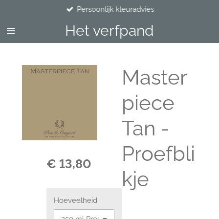
Persoonlijk kleuradvies
Ga
direct
Het verfpand
naar
de
hoofdinhoud
Master
piece
Tan -
Proefbli
€ 13,80
kje
Hoeveelheid