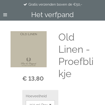
Gratis verzenden boven de €50,-
Ga
direct
Het verfpand
naar
de
hoofdinhoud
Old
Linen -
Proefbli
kje
€ 13,80
Hoeveelheid