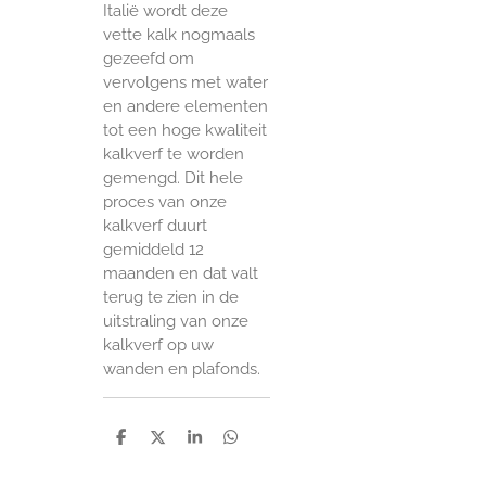
Italië wordt deze
vette kalk nogmaals
gezeefd om
vervolgens met water
en andere elementen
tot een hoge kwaliteit
kalkverf te worden
gemengd. Dit hele
proces van onze
kalkverf duurt
gemiddeld 12
maanden en dat valt
terug te zien in de
uitstraling van onze
kalkverf op uw
wanden en plafonds.
D
D
S
D
e
e
h
e
l
e
a
l