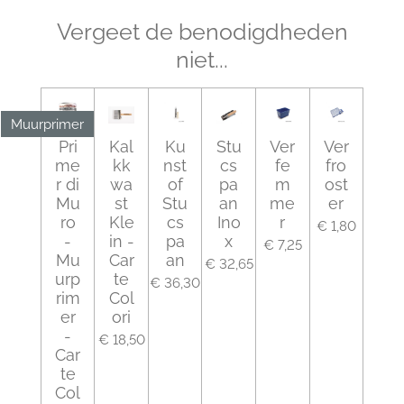
Vergeet de benodigdheden
niet...
Muurprimer
Pri
Kal
Ku
Stu
Ver
Ver
me
kk
nst
cs
fe
fro
r di
wa
of
pa
m
ost
Mu
st
Stu
an
me
er
ro
Kle
cs
Ino
r
€ 1,80
-
in -
pa
x
€ 7,25
Mu
Car
an
€ 32,65
urp
te
€ 36,30
rim
Col
er
ori
-
€ 18,50
Car
te
Col