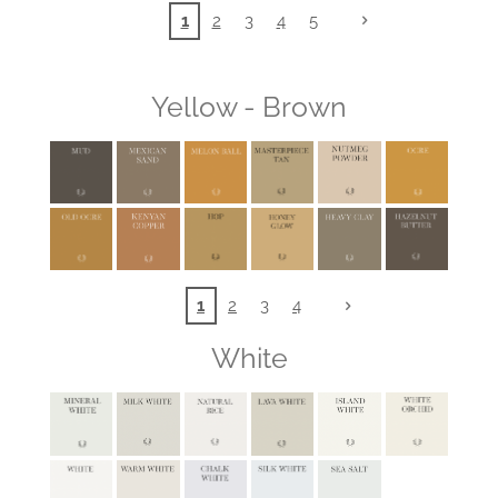
1
2
3
4
5
Yellow - Brown
1
2
3
4
White