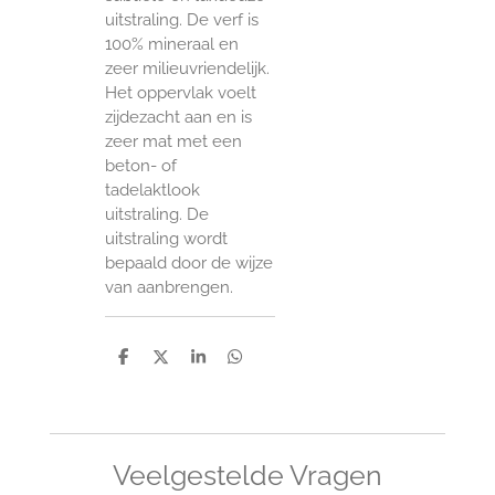
uitstraling. De verf is
100% mineraal en
zeer milieuvriendelijk.
Het oppervlak voelt
zijdezacht aan en is
zeer mat met een
beton- of
tadelaktlook
uitstraling. De
uitstraling wordt
bepaald door de wijze
van aanbrengen.
D
D
S
D
e
e
h
e
l
e
a
l
e
l
r
e
n
e
n
Veelgestelde Vragen