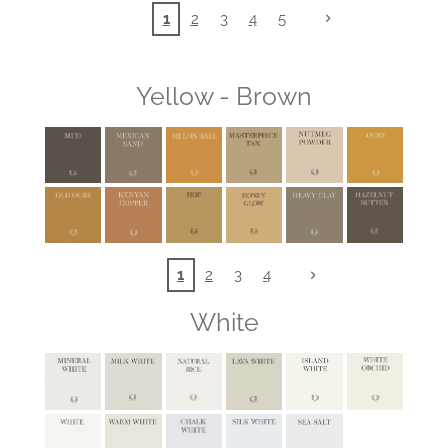
1
2
3
4
5
Yellow - Brown
1
2
3
4
White