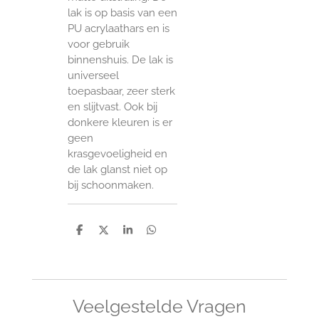
lak is op basis van een
PU acrylaathars en is
voor gebruik
binnenshuis. De lak is
universeel
toepasbaar, zeer sterk
en slijtvast. Ook bij
donkere kleuren is er
geen
krasgevoeligheid en
de lak glanst niet op
bij schoonmaken.
D
D
S
D
e
e
h
e
l
e
a
l
e
l
r
e
n
e
n
Veelgestelde Vragen