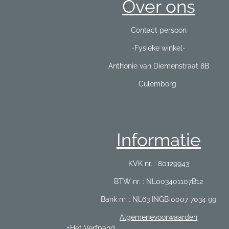
Over ons
Contact persoon
-Fysieke winkel-
Anthonie van Diemenstraat 8B
Culemborg
Informatie
KVK nr. : 80129943
BTW nr. : NL003401107B12
Bank nr. : NL63 INGB 0007 7034 99
Algemenevoorwaarden
±Het Verfpand