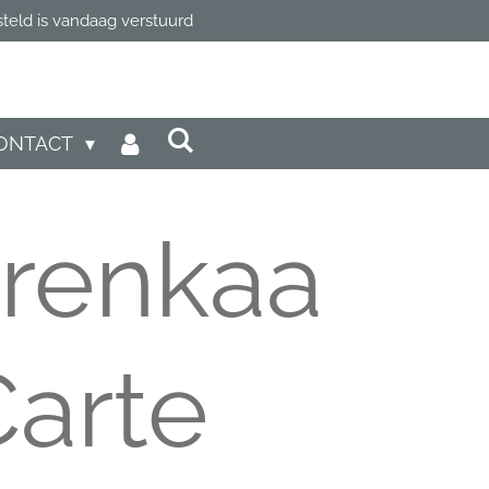
steld is vandaag verstuurd
ONTACT
renkaa
Carte