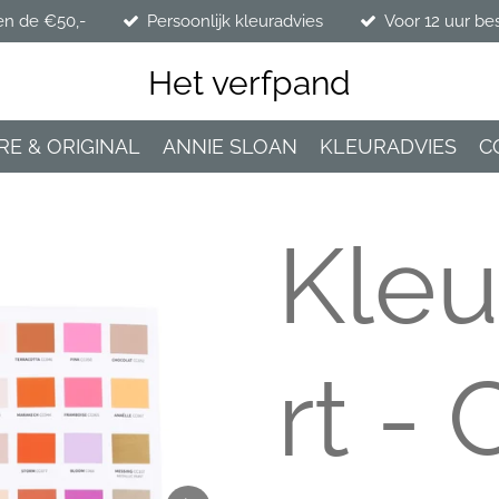
en de €50,-
Persoonlijk kleuradvies
Voor 12 uur be
Het verfpand
RE & ORIGINAL
ANNIE SLOAN
KLEURADVIES
C
Kleu
rt - 