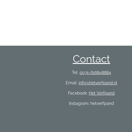
Contact
Tel:
0031-616848884
Email:
info@hetverfpand.nl
Facebook:
Het Verfpand
Instagram: hetverfpand