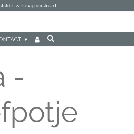
steld is vandaag verstuurd
ONTACT
a -
fpotje