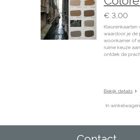
Colore 
€ 3,00
Kleurenkaarten v
waardoor je de p
woonkamer of een
ruime keuze aan 
ontdek de prach
Bekijk details
In winkelwagen
Contact