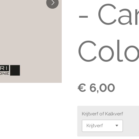
- Ca
Colo
€ 6,00
Krijtverf of Kalkverf