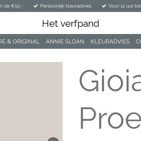
n de €50,-
Persoonlijk kleuradvies
Voor 12 uur be
Het verfpand
RE & ORIGINAL
ANNIE SLOAN
KLEURADVIES
C
Gioi
Proe