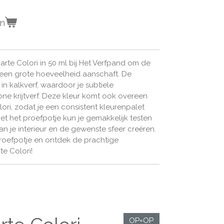
en
arte Colori in 50 ml bij Het Verfpand om de
e een grote hoeveelheid aanschaft. De
 in kalkverf, waardoor je subtiele
one krijtverf. Deze kleur komt ook overeen
ori, zodat je een consistent kleurenpalet
 Met het proefpotje kun je gemakkelijk testen
van je interieur en de gewenste sfeer creëren.
oefpotje en ontdek de prachtige
e Colori!
OP=OP