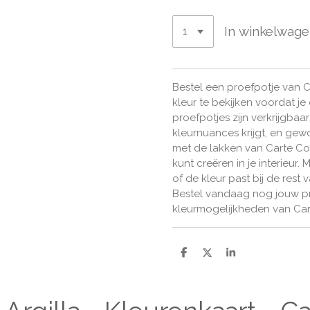
In winkelwag
Bestel een proefpotje van C
kleur te bekijken voordat j
proefpotjes zijn verkrijgbaar
kleurnuances krijgt, en gew
met de lakken van Carte Col
kunt creëren in je interieur.
of de kleur past bij de rest 
Bestel vandaag nog jouw pr
kleurmogelijkheden van Cart
D
D
S
e
e
h
l
e
a
e
l
r
n
e