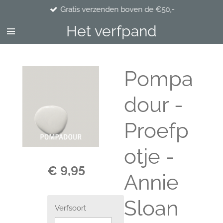
Gratis verzenden boven de €50,-
Ga
direct
Het verfpand
naar
de
hoofdinhoud
Pompa
dour -
Proefp
otje -
€ 9,95
Annie
Sloan
Verfsoort