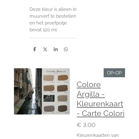
Deze kleur is alleen in
muurverf te bestellen
en het proefpotje
bevat 120 ml
D
D
S
D
e
e
h
e
l
e
a
l
e
l
r
e
n
e
n
OP=OP
Colore
Argilla -
Kleurenkaart
- Carte Colori
€ 3,00
Kleurenkaarten van