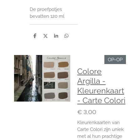
De proefpotjes
bevatten 120 ml
D
D
S
D
e
e
h
e
l
e
a
l
e
l
r
e
n
e
n
OP=OP
Colore
Argilla -
Kleurenkaart
- Carte Colori
€ 3,00
Kleurenkaarten van
Carte Colori zijn uniek
met al hun prachtige