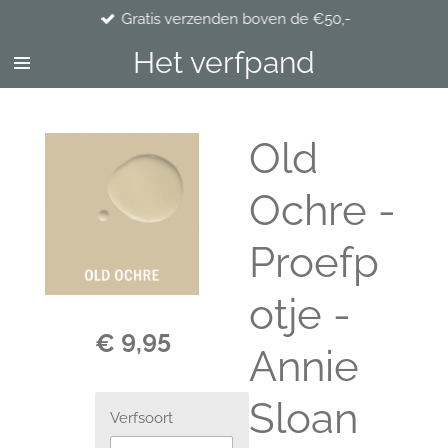
Gratis verzenden boven de €50,-
Ga
direct
Het verfpand
naar
de
hoofdinhoud
Old
Ochre -
Proefp
otje -
€ 9,95
Annie
Sloan
Verfsoort