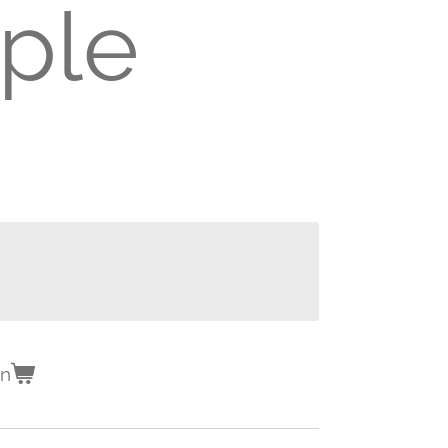
ple
en