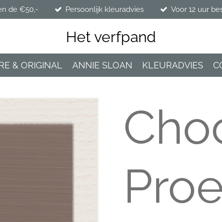
en de €50,-
Persoonlijk kleuradvies
Voor 12 uur be
Het verfpand
RE & ORIGINAL
ANNIE SLOAN
KLEURADVIES
C
Choc
Proe