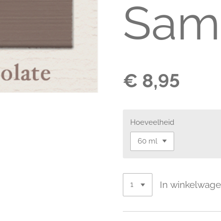
Sam
€ 8,95
Hoeveelheid
In winkelwag