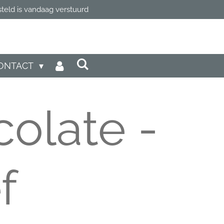
steld is vandaag verstuurd
ONTACT
olate -
f