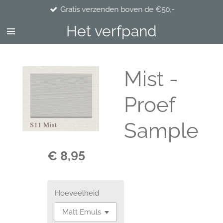
Gratis verzenden boven de €50,-
Ga
direct
Het verfpand
naar
de
hoofdinhoud
Mist -
Proef
Sample
€ 8,95
Hoeveelheid