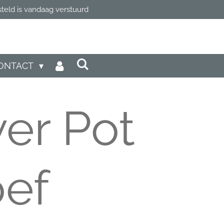
steld is vandaag verstuurd
ONTACT
er Pot
oef