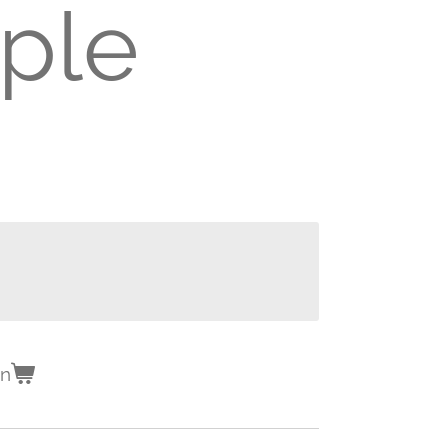
ple
en