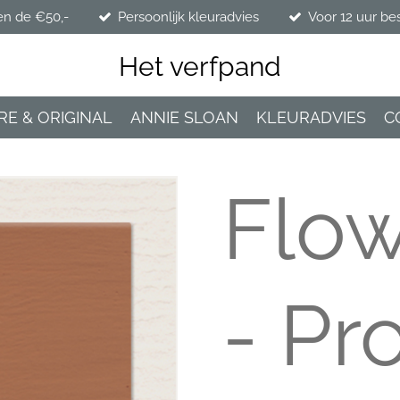
en de €50,-
Persoonlijk kleuradvies
Voor 12 uur be
Het verfpand
RE & ORIGINAL
ANNIE SLOAN
KLEURADVIES
C
Flow
- Pr