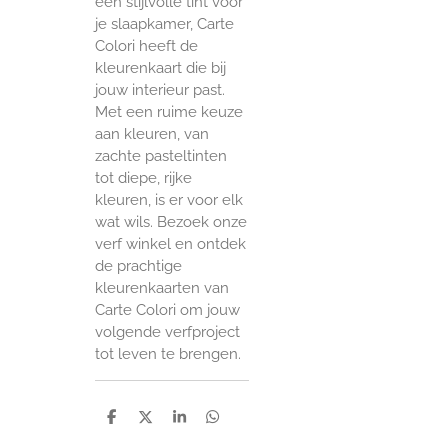
een stijlvolle tint voor
je slaapkamer, Carte
Colori heeft de
kleurenkaart die bij
jouw interieur past.
Met een ruime keuze
aan kleuren, van
zachte pasteltinten
tot diepe, rijke
kleuren, is er voor elk
wat wils. Bezoek onze
verf winkel en ontdek
de prachtige
kleurenkaarten van
Carte Colori om jouw
volgende verfproject
tot leven te brengen.
D
D
S
D
e
e
h
e