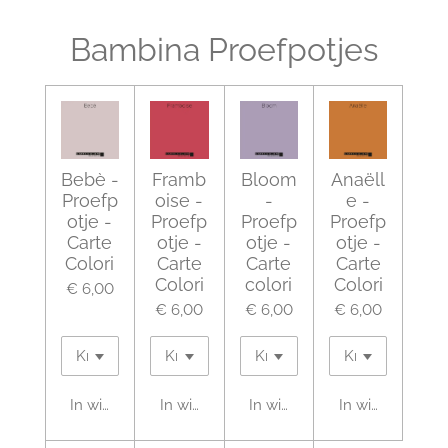
l
e
a
l
e
l
r
e
n
e
n
Bambina Proefpotjes
Bebè -
Framb
Bloom
Anaëll
Proefp
oise -
-
e -
otje -
Proefp
Proefp
Proefp
Carte
otje -
otje -
otje -
Colori
Carte
Carte
Carte
Colori
colori
Colori
€ 6,00
€ 6,00
€ 6,00
€ 6,00
In winkelwagen
In winkelwagen
In winkelwagen
In winkelwagen