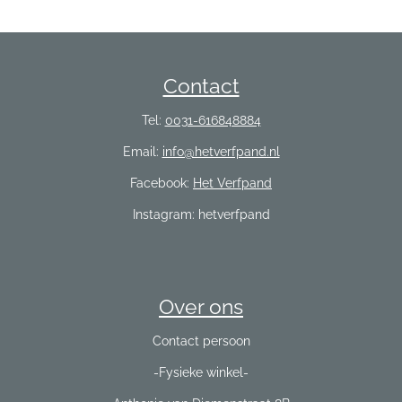
Contact
Tel:
0031-616848884
Email:
info@hetverfpand.nl
Facebook:
Het Verfpand
Instagram: hetverfpand
Over ons
Contact persoon
-Fysieke winkel-