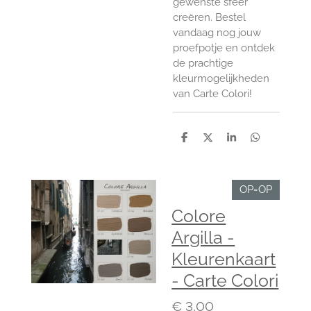
gewenste sfeer
creëren. Bestel
vandaag nog jouw
proefpotje en ontdek
de prachtige
kleurmogelijkheden
van Carte Colori!
D
D
S
D
e
e
h
e
l
e
a
l
e
l
r
e
n
e
n
OP=OP
Colore
Argilla -
Kleurenkaart
- Carte Colori
€ 3,00