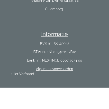
Anthonie van Diemenstraat 8B
Culemborg
Informatie
KVK nr. : 80129943
BTW nr. : NL003401107B12
Bank nr. : NL63 INGB 0007 7034 99
Algemenevoorwaarden
±Het Verfpand