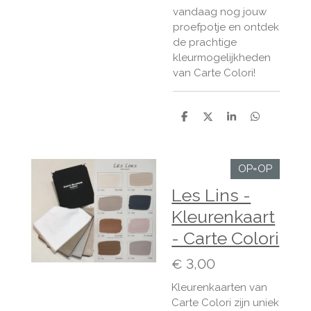
vandaag nog jouw
proefpotje en ontdek
de prachtige
kleurmogelijkheden
van Carte Colori!
D
D
S
D
e
e
h
e
l
e
a
l
e
l
r
e
n
e
n
OP=OP
Les Lins -
Kleurenkaart
- Carte Colori
€ 3,00
Kleurenkaarten van
Carte Colori zijn uniek