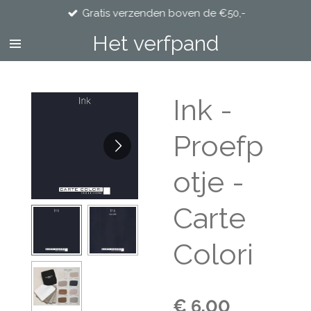
Gratis verzenden boven de €50,-
Ga
direct
Het verfpand
naar
de
hoofdinhoud
Ink -
Proefp
otje -
Carte
Colori
€ 6,00