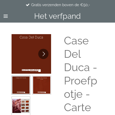
Gratis verzenden boven de €50,-
Ga
direct
Het verfpand
naar
de
hoofdinhoud
Case
Del
Duca -
Proefp
otje -
Carte