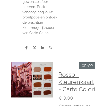
gewenste sfeer
creëren. Bestel
vandaag nog jouw
proefpotje en ontdek
de prachtige
kleurmogelijkheden
van Carte Colori!
D
D
S
D
e
e
h
e
l
e
a
l
e
l
r
e
n
e
n
OP=OP
Rosso -
Kleurenkaart
- Carte Colori
€ 3,00
Kleurenkaarten van