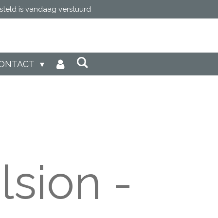
steld is vandaag verstuurd
ONTACT
sion -