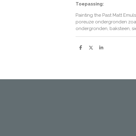
Toepassing:
Painting the Past Matt Emuls
poreuze ondergronden zoal
ondergronden, baksteen, sie
D
D
S
e
e
h
l
e
a
e
l
r
n
e