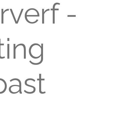
verf -
ting
past