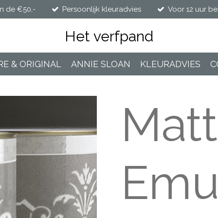
n de €50,-
Persoonlijk kleuradvies
Voor 12 uur be
Het verfpand
RE & ORIGINAL
ANNIE SLOAN
KLEURADVIES
C
Matt
Emul