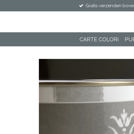
Gratis verzenden bove
Ga
direct
naar
de
hoofdinhoud
CARTE COLORI
PU