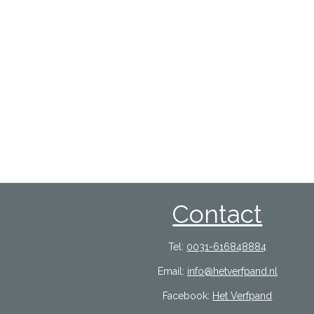
Contact
Tel:
0031-616848884
Email:
info@hetverfpand.nl
Facebook:
Het Verfpand