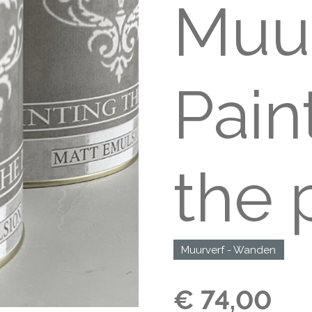
Muur
Pain
the 
Muurverf - Wanden
€ 74,00